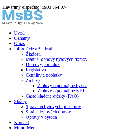
Havarijný dispečing: 0903 564 074
Úvod
Oznamy
O nás
Informácie a žiadosti
Žiadosti
Manuál obnovy bytových domov
Domový poriadok
Legislatíva
Cenníky a poplatky
Zmluvy
Zmluvy o podnájme bytov
Zmluvy o podnájme NBP
Často kladené otázky (FAQ)
Služby
Správa nebytových priestorov
Správa bytových domov
Opravy v bytoch
Kontakt
Menu
Menu