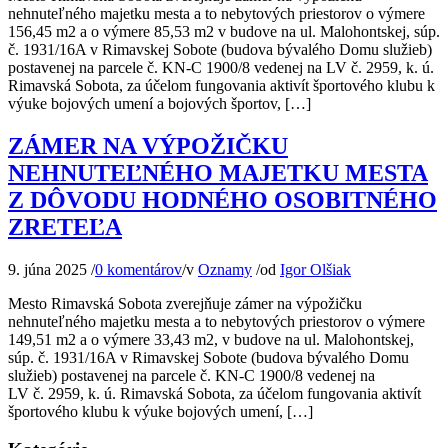
nehnuteľného majetku mesta a to nebytových priestorov o výmere
156,45 m2 a o výmere 85,53 m2 v budove na ul. Malohontskej, súp.
č. 1931/16A v Rimavskej Sobote (budova bývalého Domu služieb)
postavenej na parcele č. KN-C 1900/8 vedenej na LV č. 2959, k. ú.
Rimavská Sobota, za účelom fungovania aktivít športového klubu k
výuke bojových umení a bojových športov, […]
ZÁMER NA VÝPOŽIČKU
NEHNUTEĽNÉHO MAJETKU MESTA
Z DÔVODU HODNÉHO OSOBITNÉHO
ZRETEĽA
9. júna 2025
/
0 komentárov
/
v
Oznamy
/
od
Igor Olšiak
Mesto Rimavská Sobota zverejňuje zámer na výpožičku
nehnuteľného majetku mesta a to nebytových priestorov o výmere
149,51 m2 a o výmere 33,43 m2, v budove na ul. Malohontskej,
súp. č. 1931/16A v Rimavskej Sobote (budova bývalého Domu
služieb) postavenej na parcele č. KN-C 1900/8 vedenej na
LV č. 2959, k. ú. Rimavská Sobota, za účelom fungovania aktivít
športového klubu k výuke bojových umení, […]