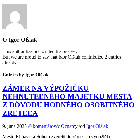
O
Igor Olšiak
This author has not written his bio yet.
But we are proud to say that
Igor Olšiak
contributed 2 entries
already.
Entries by Igor Olšiak
ZÁMER NA VÝPOŽIČKU
NEHNUTEĽNÉHO MAJETKU MESTA
Z DÔVODU HODNÉHO OSOBITNÉHO
ZRETEĽA
9. júna 2025
/
0 komentárov
/
v
Oznamy
/
od
Igor Olšiak
Mesto Rimavská Sobota zverejňuje zámer na výpožičku